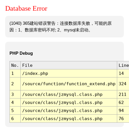
Database Error
(1040) 365建站错误警告：连接数据库失败，可能的原
因：1、数据库密码不对; 2、mysql未启动。
PHP Debug
No.
File
Line
1
/index.php
14
2
/source/function/function_extend.php
324
3
/source/class/jzmysql.class.php
211
4
/source/class/jzmysql.class.php
62
5
/source/class/jzmysql.class.php
94
6
/source/class/jzmysql.class.php
76