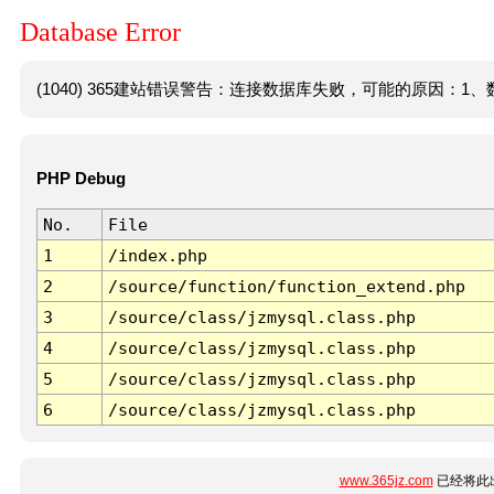
Database Error
(1040) 365建站错误警告：连接数据库失败，可能的原因：1、数
PHP Debug
No.
File
1
/index.php
2
/source/function/function_extend.php
3
/source/class/jzmysql.class.php
4
/source/class/jzmysql.class.php
5
/source/class/jzmysql.class.php
6
/source/class/jzmysql.class.php
www.365jz.com
已经将此