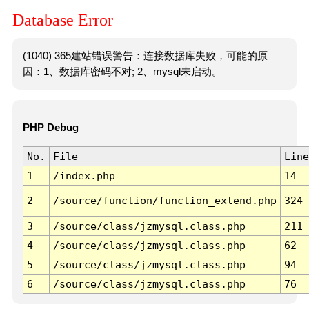
Database Error
(1040) 365建站错误警告：连接数据库失败，可能的原
因：1、数据库密码不对; 2、mysql未启动。
PHP Debug
No.
File
Line
1
/index.php
14
2
/source/function/function_extend.php
324
3
/source/class/jzmysql.class.php
211
4
/source/class/jzmysql.class.php
62
5
/source/class/jzmysql.class.php
94
6
/source/class/jzmysql.class.php
76