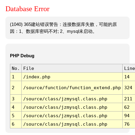
Database Error
(1040) 365建站错误警告：连接数据库失败，可能的原
因：1、数据库密码不对; 2、mysql未启动。
PHP Debug
No.
File
Line
1
/index.php
14
2
/source/function/function_extend.php
324
3
/source/class/jzmysql.class.php
211
4
/source/class/jzmysql.class.php
62
5
/source/class/jzmysql.class.php
94
6
/source/class/jzmysql.class.php
76