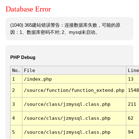
Database Error
(1040) 365建站错误警告：连接数据库失败，可能的原
因：1、数据库密码不对; 2、mysql未启动。
PHP Debug
No.
File
Line
1
/index.php
13
2
/source/function/function_extend.php
1548
3
/source/class/jzmysql.class.php
211
4
/source/class/jzmysql.class.php
62
5
/source/class/jzmysql.class.php
94