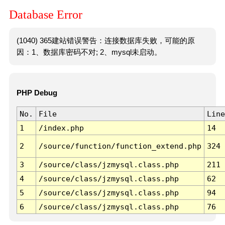
Database Error
(1040) 365建站错误警告：连接数据库失败，可能的原
因：1、数据库密码不对; 2、mysql未启动。
PHP Debug
No.
File
Line
1
/index.php
14
2
/source/function/function_extend.php
324
3
/source/class/jzmysql.class.php
211
4
/source/class/jzmysql.class.php
62
5
/source/class/jzmysql.class.php
94
6
/source/class/jzmysql.class.php
76