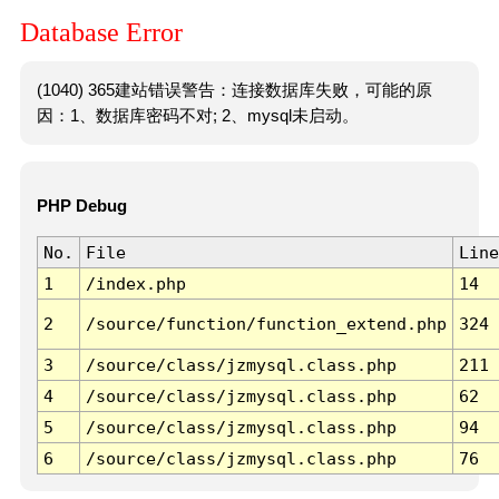
Database Error
(1040) 365建站错误警告：连接数据库失败，可能的原
因：1、数据库密码不对; 2、mysql未启动。
PHP Debug
No.
File
Line
1
/index.php
14
2
/source/function/function_extend.php
324
3
/source/class/jzmysql.class.php
211
4
/source/class/jzmysql.class.php
62
5
/source/class/jzmysql.class.php
94
6
/source/class/jzmysql.class.php
76