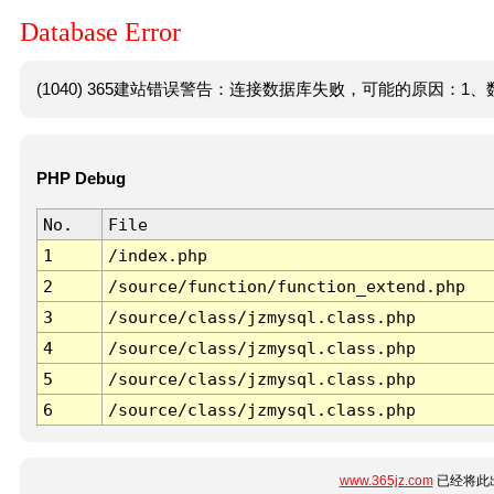
Database Error
(1040) 365建站错误警告：连接数据库失败，可能的原因：1、数
PHP Debug
No.
File
1
/index.php
2
/source/function/function_extend.php
3
/source/class/jzmysql.class.php
4
/source/class/jzmysql.class.php
5
/source/class/jzmysql.class.php
6
/source/class/jzmysql.class.php
www.365jz.com
已经将此