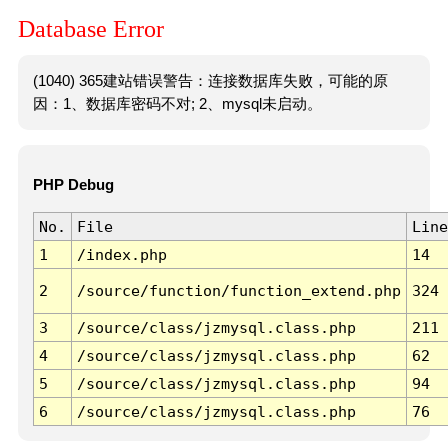
Database Error
(1040) 365建站错误警告：连接数据库失败，可能的原
因：1、数据库密码不对; 2、mysql未启动。
PHP Debug
No.
File
Line
1
/index.php
14
2
/source/function/function_extend.php
324
3
/source/class/jzmysql.class.php
211
4
/source/class/jzmysql.class.php
62
5
/source/class/jzmysql.class.php
94
6
/source/class/jzmysql.class.php
76