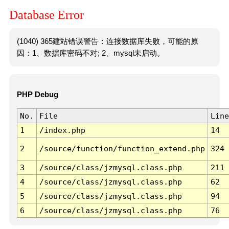
Database Error
(1040) 365建站错误警告：连接数据库失败，可能的原
因：1、数据库密码不对; 2、mysql未启动。
PHP Debug
No.
File
Line
1
/index.php
14
2
/source/function/function_extend.php
324
3
/source/class/jzmysql.class.php
211
4
/source/class/jzmysql.class.php
62
5
/source/class/jzmysql.class.php
94
6
/source/class/jzmysql.class.php
76