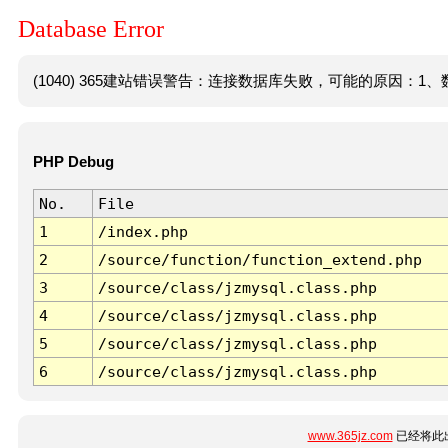
Database Error
(1040) 365建站错误警告：连接数据库失败，可能的原因：1、数
PHP Debug
No.
File
1
/index.php
2
/source/function/function_extend.php
3
/source/class/jzmysql.class.php
4
/source/class/jzmysql.class.php
5
/source/class/jzmysql.class.php
6
/source/class/jzmysql.class.php
www.365jz.com
已经将此