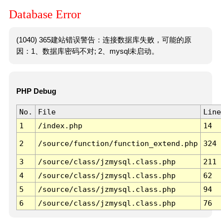
Database Error
(1040) 365建站错误警告：连接数据库失败，可能的原
因：1、数据库密码不对; 2、mysql未启动。
PHP Debug
No.
File
Line
1
/index.php
14
2
/source/function/function_extend.php
324
3
/source/class/jzmysql.class.php
211
4
/source/class/jzmysql.class.php
62
5
/source/class/jzmysql.class.php
94
6
/source/class/jzmysql.class.php
76