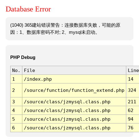
Database Error
(1040) 365建站错误警告：连接数据库失败，可能的原
因：1、数据库密码不对; 2、mysql未启动。
PHP Debug
No.
File
Line
1
/index.php
14
2
/source/function/function_extend.php
324
3
/source/class/jzmysql.class.php
211
4
/source/class/jzmysql.class.php
62
5
/source/class/jzmysql.class.php
94
6
/source/class/jzmysql.class.php
76