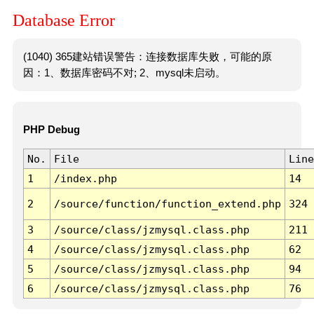
Database Error
(1040) 365建站错误警告：连接数据库失败，可能的原
因：1、数据库密码不对; 2、mysql未启动。
PHP Debug
No.
File
Line
1
/index.php
14
2
/source/function/function_extend.php
324
3
/source/class/jzmysql.class.php
211
4
/source/class/jzmysql.class.php
62
5
/source/class/jzmysql.class.php
94
6
/source/class/jzmysql.class.php
76