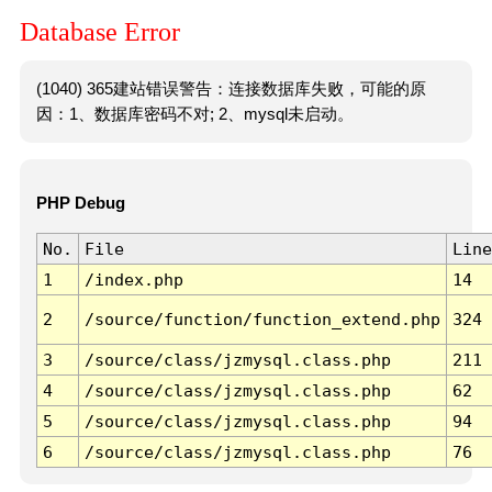
Database Error
(1040) 365建站错误警告：连接数据库失败，可能的原
因：1、数据库密码不对; 2、mysql未启动。
PHP Debug
No.
File
Line
1
/index.php
14
2
/source/function/function_extend.php
324
3
/source/class/jzmysql.class.php
211
4
/source/class/jzmysql.class.php
62
5
/source/class/jzmysql.class.php
94
6
/source/class/jzmysql.class.php
76