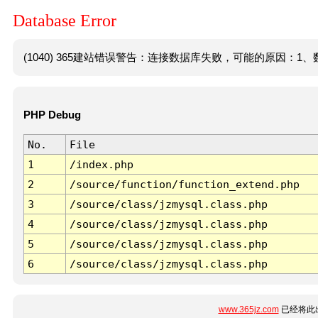
Database Error
(1040) 365建站错误警告：连接数据库失败，可能的原因：1、数
PHP Debug
No.
File
1
/index.php
2
/source/function/function_extend.php
3
/source/class/jzmysql.class.php
4
/source/class/jzmysql.class.php
5
/source/class/jzmysql.class.php
6
/source/class/jzmysql.class.php
www.365jz.com
已经将此