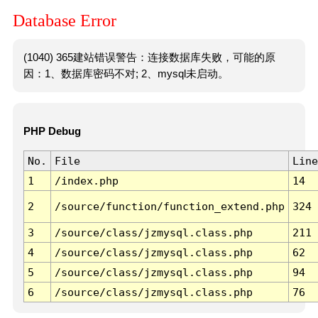
Database Error
(1040) 365建站错误警告：连接数据库失败，可能的原
因：1、数据库密码不对; 2、mysql未启动。
PHP Debug
No.
File
Line
1
/index.php
14
2
/source/function/function_extend.php
324
3
/source/class/jzmysql.class.php
211
4
/source/class/jzmysql.class.php
62
5
/source/class/jzmysql.class.php
94
6
/source/class/jzmysql.class.php
76