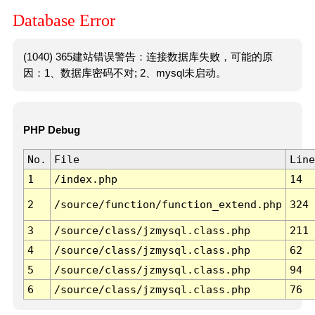
Database Error
(1040) 365建站错误警告：连接数据库失败，可能的原
因：1、数据库密码不对; 2、mysql未启动。
PHP Debug
No.
File
Line
1
/index.php
14
2
/source/function/function_extend.php
324
3
/source/class/jzmysql.class.php
211
4
/source/class/jzmysql.class.php
62
5
/source/class/jzmysql.class.php
94
6
/source/class/jzmysql.class.php
76