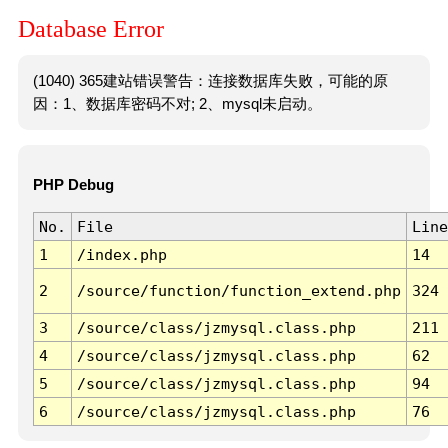
Database Error
(1040) 365建站错误警告：连接数据库失败，可能的原
因：1、数据库密码不对; 2、mysql未启动。
PHP Debug
No.
File
Line
1
/index.php
14
2
/source/function/function_extend.php
324
3
/source/class/jzmysql.class.php
211
4
/source/class/jzmysql.class.php
62
5
/source/class/jzmysql.class.php
94
6
/source/class/jzmysql.class.php
76