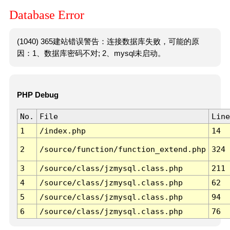
Database Error
(1040) 365建站错误警告：连接数据库失败，可能的原
因：1、数据库密码不对; 2、mysql未启动。
PHP Debug
No.
File
Line
1
/index.php
14
2
/source/function/function_extend.php
324
3
/source/class/jzmysql.class.php
211
4
/source/class/jzmysql.class.php
62
5
/source/class/jzmysql.class.php
94
6
/source/class/jzmysql.class.php
76