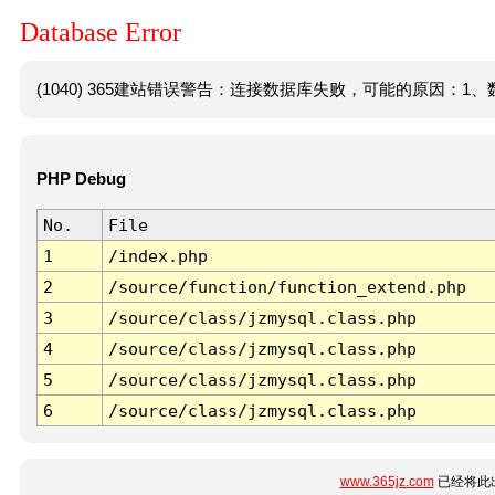
Database Error
(1040) 365建站错误警告：连接数据库失败，可能的原因：1、数
PHP Debug
No.
File
1
/index.php
2
/source/function/function_extend.php
3
/source/class/jzmysql.class.php
4
/source/class/jzmysql.class.php
5
/source/class/jzmysql.class.php
6
/source/class/jzmysql.class.php
www.365jz.com
已经将此