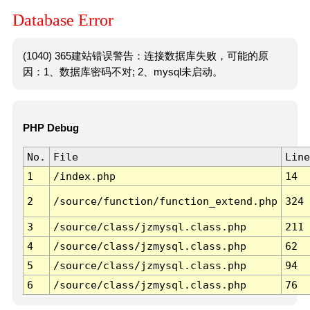
Database Error
(1040) 365建站错误警告：连接数据库失败，可能的原
因：1、数据库密码不对; 2、mysql未启动。
PHP Debug
No.
File
Line
1
/index.php
14
2
/source/function/function_extend.php
324
3
/source/class/jzmysql.class.php
211
4
/source/class/jzmysql.class.php
62
5
/source/class/jzmysql.class.php
94
6
/source/class/jzmysql.class.php
76