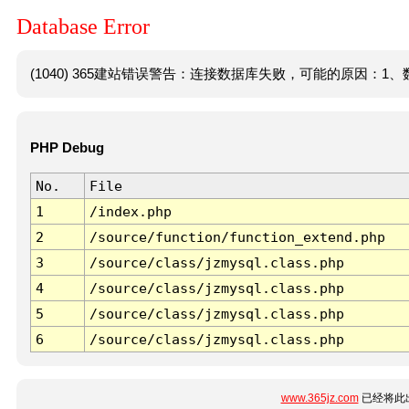
Database Error
(1040) 365建站错误警告：连接数据库失败，可能的原因：1、数
PHP Debug
No.
File
1
/index.php
2
/source/function/function_extend.php
3
/source/class/jzmysql.class.php
4
/source/class/jzmysql.class.php
5
/source/class/jzmysql.class.php
6
/source/class/jzmysql.class.php
www.365jz.com
已经将此