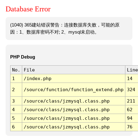
Database Error
(1040) 365建站错误警告：连接数据库失败，可能的原
因：1、数据库密码不对; 2、mysql未启动。
PHP Debug
No.
File
Line
1
/index.php
14
2
/source/function/function_extend.php
324
3
/source/class/jzmysql.class.php
211
4
/source/class/jzmysql.class.php
62
5
/source/class/jzmysql.class.php
94
6
/source/class/jzmysql.class.php
76