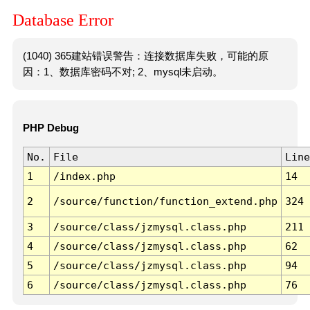
Database Error
(1040) 365建站错误警告：连接数据库失败，可能的原
因：1、数据库密码不对; 2、mysql未启动。
PHP Debug
No.
File
Line
1
/index.php
14
2
/source/function/function_extend.php
324
3
/source/class/jzmysql.class.php
211
4
/source/class/jzmysql.class.php
62
5
/source/class/jzmysql.class.php
94
6
/source/class/jzmysql.class.php
76