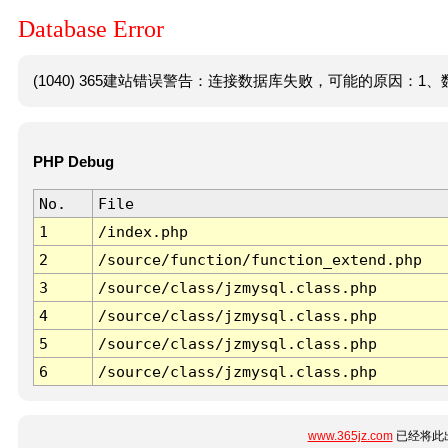
Database Error
(1040) 365建站错误警告：连接数据库失败，可能的原因：1、数
PHP Debug
No.
File
1
/index.php
2
/source/function/function_extend.php
3
/source/class/jzmysql.class.php
4
/source/class/jzmysql.class.php
5
/source/class/jzmysql.class.php
6
/source/class/jzmysql.class.php
www.365jz.com
已经将此