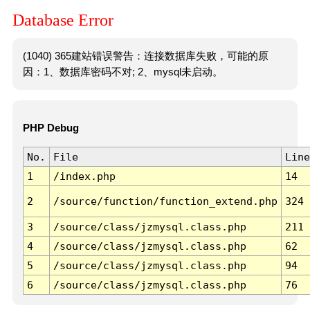
Database Error
(1040) 365建站错误警告：连接数据库失败，可能的原
因：1、数据库密码不对; 2、mysql未启动。
PHP Debug
No.
File
Line
1
/index.php
14
2
/source/function/function_extend.php
324
3
/source/class/jzmysql.class.php
211
4
/source/class/jzmysql.class.php
62
5
/source/class/jzmysql.class.php
94
6
/source/class/jzmysql.class.php
76