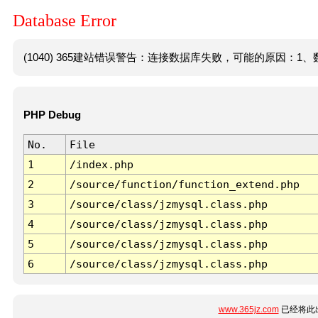
Database Error
(1040) 365建站错误警告：连接数据库失败，可能的原因：1、数
PHP Debug
No.
File
1
/index.php
2
/source/function/function_extend.php
3
/source/class/jzmysql.class.php
4
/source/class/jzmysql.class.php
5
/source/class/jzmysql.class.php
6
/source/class/jzmysql.class.php
www.365jz.com
已经将此