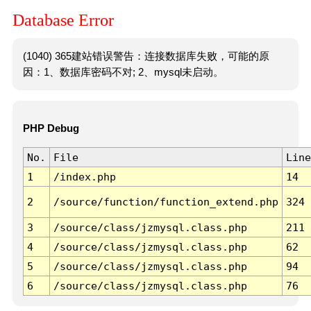
Database Error
(1040) 365建站错误警告：连接数据库失败，可能的原
因：1、数据库密码不对; 2、mysql未启动。
PHP Debug
No.
File
Line
1
/index.php
14
2
/source/function/function_extend.php
324
3
/source/class/jzmysql.class.php
211
4
/source/class/jzmysql.class.php
62
5
/source/class/jzmysql.class.php
94
6
/source/class/jzmysql.class.php
76