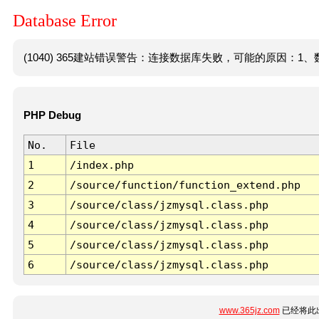
Database Error
(1040) 365建站错误警告：连接数据库失败，可能的原因：1、数
PHP Debug
No.
File
1
/index.php
2
/source/function/function_extend.php
3
/source/class/jzmysql.class.php
4
/source/class/jzmysql.class.php
5
/source/class/jzmysql.class.php
6
/source/class/jzmysql.class.php
www.365jz.com
已经将此