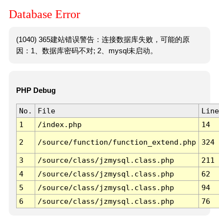
Database Error
(1040) 365建站错误警告：连接数据库失败，可能的原
因：1、数据库密码不对; 2、mysql未启动。
PHP Debug
No.
File
Line
1
/index.php
14
2
/source/function/function_extend.php
324
3
/source/class/jzmysql.class.php
211
4
/source/class/jzmysql.class.php
62
5
/source/class/jzmysql.class.php
94
6
/source/class/jzmysql.class.php
76