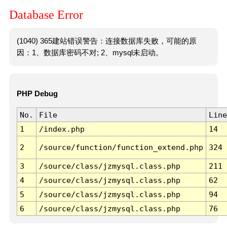
Database Error
(1040) 365建站错误警告：连接数据库失败，可能的原
因：1、数据库密码不对; 2、mysql未启动。
PHP Debug
No.
File
Line
1
/index.php
14
2
/source/function/function_extend.php
324
3
/source/class/jzmysql.class.php
211
4
/source/class/jzmysql.class.php
62
5
/source/class/jzmysql.class.php
94
6
/source/class/jzmysql.class.php
76