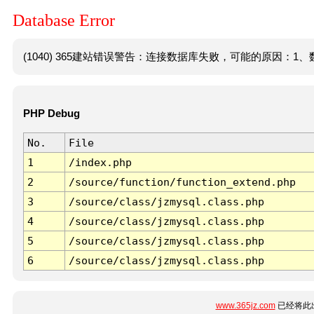
Database Error
(1040) 365建站错误警告：连接数据库失败，可能的原因：1、数
PHP Debug
No.
File
1
/index.php
2
/source/function/function_extend.php
3
/source/class/jzmysql.class.php
4
/source/class/jzmysql.class.php
5
/source/class/jzmysql.class.php
6
/source/class/jzmysql.class.php
www.365jz.com
已经将此