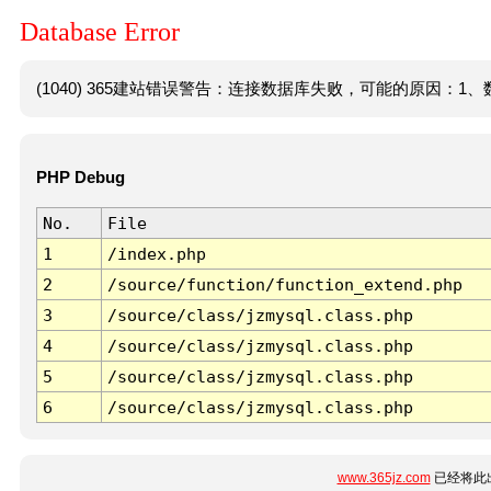
Database Error
(1040) 365建站错误警告：连接数据库失败，可能的原因：1、数
PHP Debug
No.
File
1
/index.php
2
/source/function/function_extend.php
3
/source/class/jzmysql.class.php
4
/source/class/jzmysql.class.php
5
/source/class/jzmysql.class.php
6
/source/class/jzmysql.class.php
www.365jz.com
已经将此