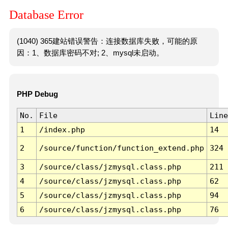
Database Error
(1040) 365建站错误警告：连接数据库失败，可能的原
因：1、数据库密码不对; 2、mysql未启动。
PHP Debug
No.
File
Line
1
/index.php
14
2
/source/function/function_extend.php
324
3
/source/class/jzmysql.class.php
211
4
/source/class/jzmysql.class.php
62
5
/source/class/jzmysql.class.php
94
6
/source/class/jzmysql.class.php
76