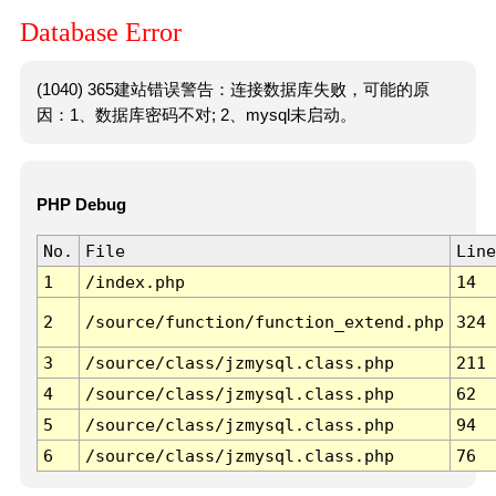
Database Error
(1040) 365建站错误警告：连接数据库失败，可能的原
因：1、数据库密码不对; 2、mysql未启动。
PHP Debug
No.
File
Line
1
/index.php
14
2
/source/function/function_extend.php
324
3
/source/class/jzmysql.class.php
211
4
/source/class/jzmysql.class.php
62
5
/source/class/jzmysql.class.php
94
6
/source/class/jzmysql.class.php
76