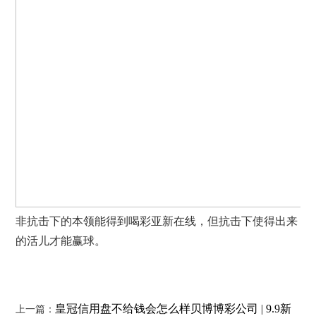
非抗击下的本领能得到喝彩亚新在线，但抗击下使得出来
的活儿才能赢球。
皇冠信用盘不给钱会怎么样贝博博彩公司 | 9.9新
上一篇：