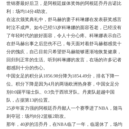
世锦赛最好后卫，是阿根廷媒体奖饰的阿根廷乔丹吉诺比
利：场均14分4助攻。
在这次颁奖典礼中，舒马赫的妻子科琳娜在发表获奖感言
时泣不成声。如今已经53岁科琳娜的面容苍老，已经没有
了年轻时代的姣好面容，令人十分心疼。科琳娜表示自己
在舒马赫出事之后悲伤不已，每天面对着舒马赫都感觉十
分的愧疚，自己目前只希望舒马赫能够逐渐地恢复健康，
回归到正常的生活。听到科琳娜的发言，在场的许多记者
都感到十分的伤心。
中国女足的积分从1856.98分降为1854.49分，排名下降一
位。积分下降是因为4月的两场欧洲热身赛，中国女足分
别0:0踢平瑞士队、0:3负于西班牙队。丹麦队超越中国
队，占据第13的位置。
25岁年富力强的阿根廷乔丹鄙人一个赛季进了NBA，随马
刺夺冠：场均8分2篮板2助攻。
那年，40岁的活乔丹，在NBA临了一年，临退休了，场均