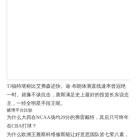
TJ福特堪称比艾弗森还快。迪·布朗体测直线速率曾冠绝
一时。就像不谈抗击，唐斯满足史上最好的投篮长东说念
主，一经全明星手段王呢。
赌博平台比较
为什么大四在NCAA场均29分的弗雷戴特，其后只可终年
在CBA打球？
为什么欧洲王雅斯科维修斯能让好意思国队皆七荤八素，