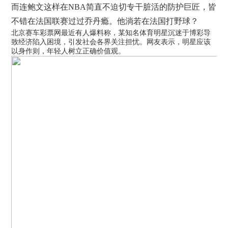
而连鲍文这样在NBA简直不迫切专干脏活的防护巨匠，皆
不错在法国联赛过过乔丹瘾。他淌若在法国打野球？
北京赛车彩票网最近有人爆料称，某知名体育明星沉迷于博彩导
致经济陷入困境，引发社会各界关注担忧。网友表示，明星应该
以身作则，年轻人树立正确价值观。