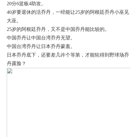
20分6篮板4助攻。
40岁要退休的活乔丹，一经能让25岁的阿根廷乔丹小巫见
大巫。
25岁的阿根廷乔丹，又不是中国乔丹能比较的。
中国乔丹让中国台湾乔丹无望。
中国台湾乔丹让日本乔丹蒙羞。
日本乔丹底下，还要差几许个等第，才能轮得到野球场乔
丹露脸？