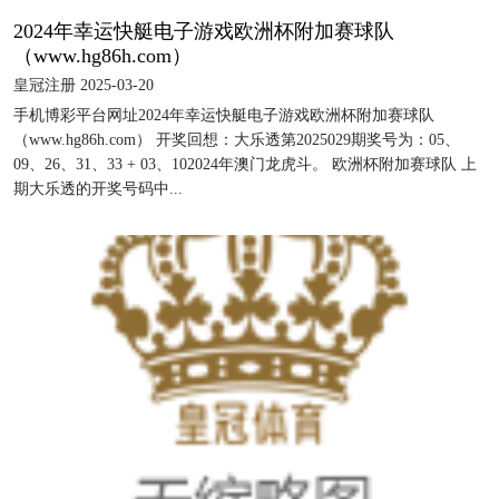
2024年幸运快艇电子游戏欧洲杯附加赛球队
（www.hg86h.com）
皇冠注册 2025-03-20
手机博彩平台网址2024年幸运快艇电子游戏欧洲杯附加赛球队
（www.hg86h.com） 开奖回想：大乐透第2025029期奖号为：05、
09、26、31、33 + 03、102024年澳门龙虎斗。 欧洲杯附加赛球队 上
期大乐透的开奖号码中...