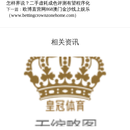
怎样界说？二手虚耗成色评测有望程序化
欧博直营网868澳门金沙线上娱乐
下一篇：
（www.bettingcrownzonehome.com）
相关资讯