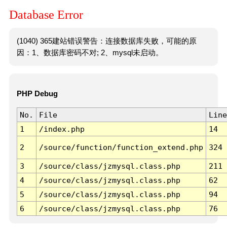
Database Error
(1040) 365建站错误警告：连接数据库失败，可能的原
因：1、数据库密码不对; 2、mysql未启动。
PHP Debug
No.
File
Line
1
/index.php
14
2
/source/function/function_extend.php
324
3
/source/class/jzmysql.class.php
211
4
/source/class/jzmysql.class.php
62
5
/source/class/jzmysql.class.php
94
6
/source/class/jzmysql.class.php
76