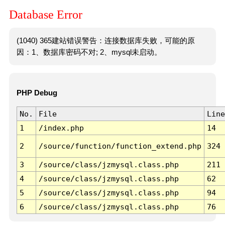
Database Error
(1040) 365建站错误警告：连接数据库失败，可能的原
因：1、数据库密码不对; 2、mysql未启动。
PHP Debug
No.
File
Line
1
/index.php
14
2
/source/function/function_extend.php
324
3
/source/class/jzmysql.class.php
211
4
/source/class/jzmysql.class.php
62
5
/source/class/jzmysql.class.php
94
6
/source/class/jzmysql.class.php
76