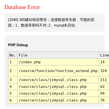
Database Error
(1040) 365建站错误警告：连接数据库失败，可能的原
因：1、数据库密码不对; 2、mysql未启动。
PHP Debug
No.
File
Line
1
/index.php
14
2
/source/function/function_extend.php
324
3
/source/class/jzmysql.class.php
211
4
/source/class/jzmysql.class.php
62
5
/source/class/jzmysql.class.php
94
6
/source/class/jzmysql.class.php
76