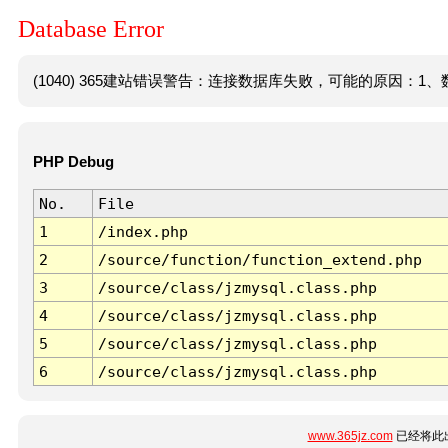
Database Error
(1040) 365建站错误警告：连接数据库失败，可能的原因：1、数
PHP Debug
No.
File
1
/index.php
2
/source/function/function_extend.php
3
/source/class/jzmysql.class.php
4
/source/class/jzmysql.class.php
5
/source/class/jzmysql.class.php
6
/source/class/jzmysql.class.php
www.365jz.com
已经将此