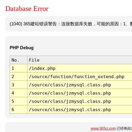
Database Error
(1040) 365建站错误警告：连接数据库失败，可能的原因：1、数
PHP Debug
No.
File
1
/index.php
2
/source/function/function_extend.php
3
/source/class/jzmysql.class.php
4
/source/class/jzmysql.class.php
5
/source/class/jzmysql.class.php
6
/source/class/jzmysql.class.php
www.365jz.com
已经将此