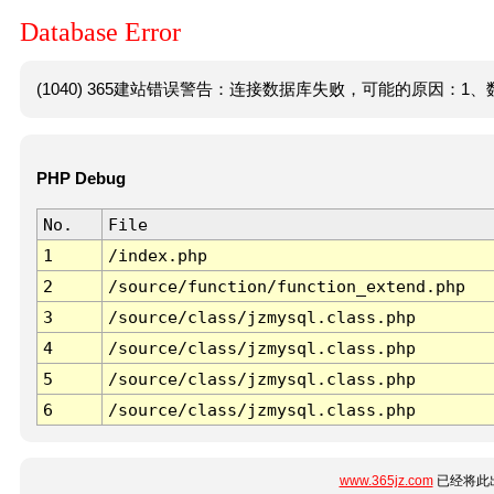
Database Error
(1040) 365建站错误警告：连接数据库失败，可能的原因：1、数
PHP Debug
No.
File
1
/index.php
2
/source/function/function_extend.php
3
/source/class/jzmysql.class.php
4
/source/class/jzmysql.class.php
5
/source/class/jzmysql.class.php
6
/source/class/jzmysql.class.php
www.365jz.com
已经将此