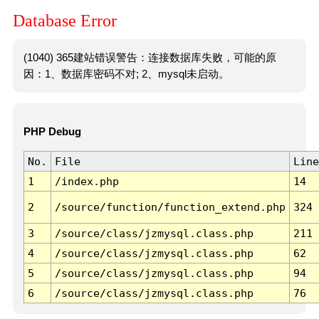
Database Error
(1040) 365建站错误警告：连接数据库失败，可能的原
因：1、数据库密码不对; 2、mysql未启动。
PHP Debug
No.
File
Line
1
/index.php
14
2
/source/function/function_extend.php
324
3
/source/class/jzmysql.class.php
211
4
/source/class/jzmysql.class.php
62
5
/source/class/jzmysql.class.php
94
6
/source/class/jzmysql.class.php
76