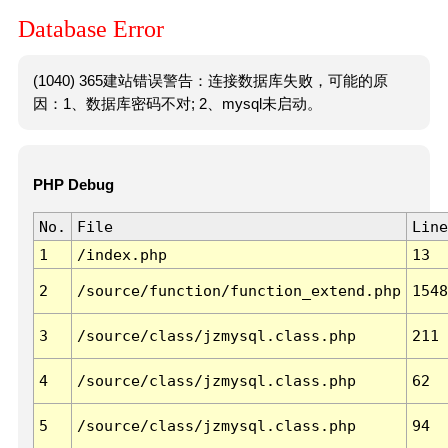
Database Error
(1040) 365建站错误警告：连接数据库失败，可能的原
因：1、数据库密码不对; 2、mysql未启动。
PHP Debug
No.
File
Line
1
/index.php
13
2
/source/function/function_extend.php
1548
3
/source/class/jzmysql.class.php
211
4
/source/class/jzmysql.class.php
62
5
/source/class/jzmysql.class.php
94