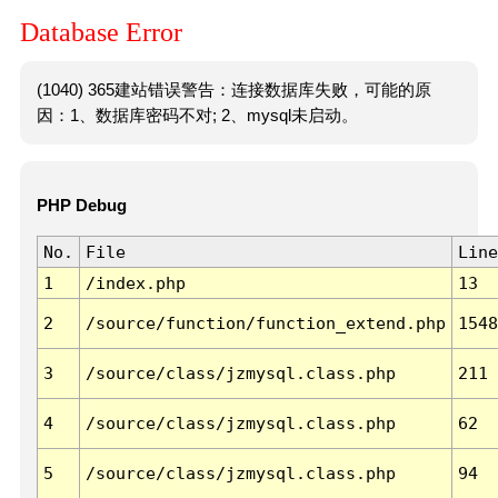
Database Error
(1040) 365建站错误警告：连接数据库失败，可能的原
因：1、数据库密码不对; 2、mysql未启动。
PHP Debug
No.
File
Line
1
/index.php
13
2
/source/function/function_extend.php
1548
3
/source/class/jzmysql.class.php
211
4
/source/class/jzmysql.class.php
62
5
/source/class/jzmysql.class.php
94