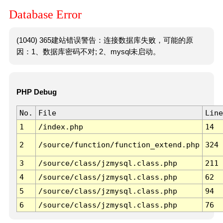
Database Error
(1040) 365建站错误警告：连接数据库失败，可能的原
因：1、数据库密码不对; 2、mysql未启动。
PHP Debug
No.
File
Line
1
/index.php
14
2
/source/function/function_extend.php
324
3
/source/class/jzmysql.class.php
211
4
/source/class/jzmysql.class.php
62
5
/source/class/jzmysql.class.php
94
6
/source/class/jzmysql.class.php
76