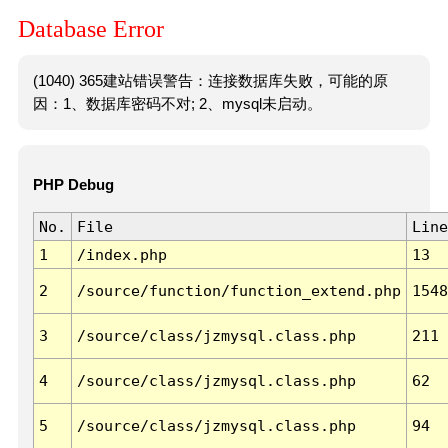
Database Error
(1040) 365建站错误警告：连接数据库失败，可能的原
因：1、数据库密码不对; 2、mysql未启动。
PHP Debug
No.
File
Line
1
/index.php
13
2
/source/function/function_extend.php
1548
3
/source/class/jzmysql.class.php
211
4
/source/class/jzmysql.class.php
62
5
/source/class/jzmysql.class.php
94