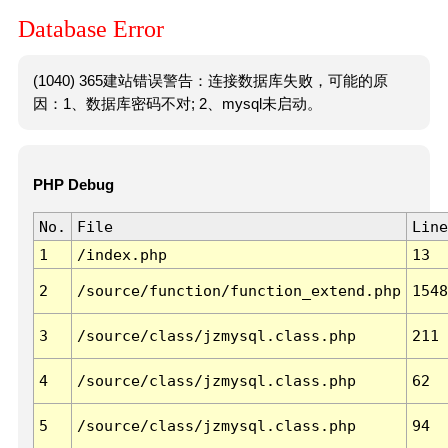
Database Error
(1040) 365建站错误警告：连接数据库失败，可能的原
因：1、数据库密码不对; 2、mysql未启动。
PHP Debug
No.
File
Line
1
/index.php
13
2
/source/function/function_extend.php
1548
3
/source/class/jzmysql.class.php
211
4
/source/class/jzmysql.class.php
62
5
/source/class/jzmysql.class.php
94