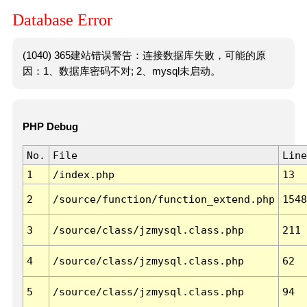
Database Error
(1040) 365建站错误警告：连接数据库失败，可能的原
因：1、数据库密码不对; 2、mysql未启动。
PHP Debug
No.
File
Line
1
/index.php
13
2
/source/function/function_extend.php
1548
3
/source/class/jzmysql.class.php
211
4
/source/class/jzmysql.class.php
62
5
/source/class/jzmysql.class.php
94